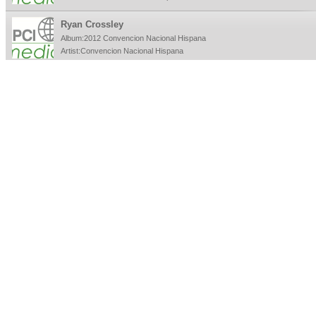
Ryan Crossley
Album:2012 Convencion Nacional Hispana
Artist:Convencion Nacional Hispana
David K Bernard
Album:2012 Convencion Nacional Hispana
Artist:Convencion Nacional Hispana
Sergio Vitanza
Album:2012 Convencion Nacional Hispana
Artist:Convencion Nacional Hispana
Henry Andrade
Album:2012 Convencion Nacional Hispana
Artist:Convencion Nacional Hispana